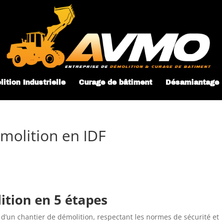
ition Industrielle
Curage de bâtiment
Désamiantage
molition en IDF
ition en 5 étapes
n d’un chantier de démolition, respectant les normes de sécurité et